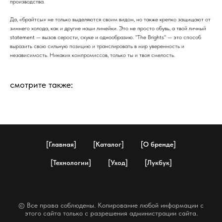
производства.
Да, «брайтсы» не только выделяются своим видом, но также крепко защищают от
зимнего холода, как и другие наши линейки. Это не просто обувь, а твой личный
statement — вызов серости, скуке и однообразию. "The Brights" — это способ
выразить свою сильную позицию и транслировать в мир уверенность и
независимость. Никаких компромиссов, только ты и твоя смелость.
смотрите также:
[Главная]
[Каталог]
[О бренде]
[Технологии]
[Уход]
[Лукбук]
© Все права соблюдены. Копирование любой информации с
этого сайта только с разрешения администрации сайта.