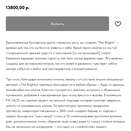
13800,00
р.
Купить
Вдохновлённые бунтарским духом городских улиц, мы создали "The Brights" —
вуленки для тех, кто не боится заявить о себе. Яркий принт, войлок из чистой
стопроцентной овечьей шерсти и массивный [но не громоздкий] силуэт
буквально взрывает зимнюю серость, как твои самые дерзкие идеи. Эти вуленки
созданы для экспериментаторов, тех кто живёт в движении, чувствует себя в
центре событий и любит всё нестандартное и концептуальное.
При этом, благодаря минималистичному лекалу и отсутствию лишних визуальных
деталей, «The Brights» идеально вписываются в любые образы — будь-то джинсы,
зимняя юбка или платья. Классно смотрятся с тренчем, косухами и объемными
пуховиками, добавляя в повседневные луки нотку яркости и вызова. В коллекции
FW 24/25 мы сделали акцент на прочной подошве, которая помогает уверенно
шагать по заснеженным улицам. Её архитектура тщательно продумана:
протектор, микропористая резина и ЭВА-слой создают барьер от мороза и
задают бунтарский "массивный" стиль, а 10-миллиметровая прослойка войлока
даёт дополнительное тепло, оберегая твою ножку даже от самых стойких холодов.
Мы не экономим на материалах — это один из «cardinal rule» нашего